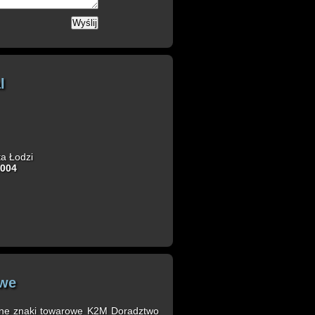
Wyślij
l
ta Łodzi
2004
owe
żone znaki towarowe K2M Doradztwo