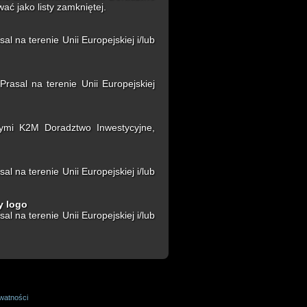
ać jako listy zamkniętej.
 na terenie Unii Europejskiej i/lub
asal na terenie Unii Europejskiej
ymi K2M Doradztwo Inwestycyjne,
 na terenie Unii Europejskiej i/lub
y logo
 na terenie Unii Europejskiej i/lub
ywatności