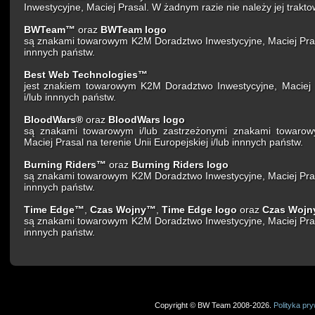
Inwestycyjne, Maciej Prasal. W żadnym razie nie należy jej traktow
BWTeam™
oraz
BWTeam logo
są znakami towarowym K2M Doradztwo Inwestycyjne, Maciej Prasal
innnych państw.
Best Web Technologies™
jest znakiem towarowym K2M Doradztwo Inwestycyjne, Maciej Pr
i/lub innnych państw.
BloodWars®
oraz
BloodWars logo
są znakami towarowym i/lub zastrzeżonymi znakami towarow
Maciej Prasal na terenie Unii Europejskiej i/lub innnych państw.
Burning Riders™
oraz
Burning Riders logo
są znakami towarowym K2M Doradztwo Inwestycyjne, Maciej Prasal
innnych państw.
Time Edge™
,
Czas Wojny™
,
Time Edge logo
oraz
Czas Wojn
są znakami towarowym K2M Doradztwo Inwestycyjne, Maciej Prasal
innnych państw.
Copyright © BW Team 2008-2026.
Polityka pr