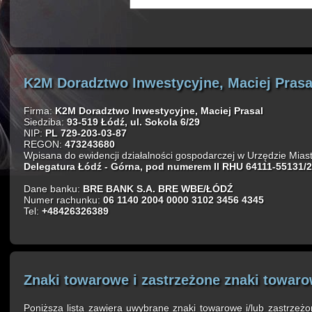
K2M Doradztwo Inwestycyjne, Maciej Prasa
Firma:
K2M Doradztwo Inwestycyjne, Maciej Prasal
Siedziba:
93-519 Łódź, ul. Sokola 6/29
NIP:
PL 729-203-03-87
REGON:
473243680
Wpisana do ewidencji działalności gospodarczej w Urzędzie Mias
Delegatura Łódź - Górna, pod numerem II RHU 64111-55131/
Dane banku:
BRE BANK S.A. BRE WBE/ŁÓDŹ
Numer rachunku:
06 1140 2004 0000 3102 3456 4345
Tel:
+48426326389
Znaki towarowe i zastrzeżone znaki towar
Poniższa lista zawiera uwybrane znaki towarowe i/lub zastrze